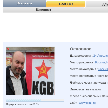
Основное
Блог
( 0 )
Др
Шпионаж
Основное
Дата рождения :
24 Апрел
Место рождения :
Россия
,
Н
Место нахождения :
Россия
Место проживания : не ука
Любимые места : не указа
Интересы : не указаны
О себе : Региональный мен
Сайт :
www.dlink.ru
Портрет заполнен на 61 %