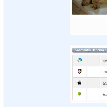
Konstantin Bebenin 
Фо
Те
Ap
An