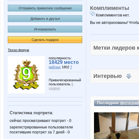
Комплименты
Отправить приватное сообщение
Комплиментов нет.
Добавить в друзья
Вы не авторизованы! Чтоб
Игнорировать
Сделать подарок
Метки лидеров
Техно-форум
популярность:
18429 место
рейтинг
1802
?
Интервью
Привилегированный
пользователь
9
уровня
Последние
фотогра
Статистика портрета:
сейчас просматривают портрет - 0
зарегистрированные пользователи
посетившие портрет за 7 дней - 0